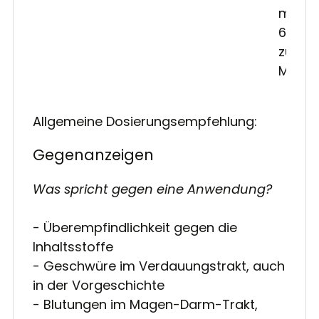
minde
6 Stun
zu der
Mahlze
Allgemeine Dosierungsempfehlung:
Gegenanzeigen
Was spricht gegen eine Anwendung?
- Überempfindlichkeit gegen die
Inhaltsstoffe
- Geschwüre im Verdauungstrakt, auch
in der Vorgeschichte
- Blutungen im Magen-Darm-Trakt,