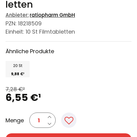
letten
Anbieter:
ratiopharm GmbH
PZN
:
18218509
Einheit:
10
St
Filmtabletten
Ähnliche Produkte
20 St
9,88 €
¹
7,28 €
³
6,55 €
¹
Menge