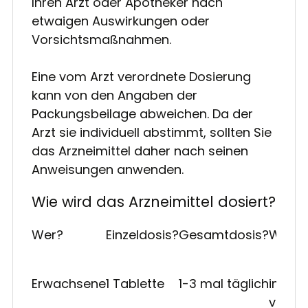
Ihren Arzt oder Apotheker nach
etwaigen Auswirkungen oder
Vorsichtsmaßnahmen.
Eine vom Arzt verordnete Dosierung
kann von den Angaben der
Packungsbeilage abweichen. Da der
Arzt sie individuell abstimmt, sollten Sie
das Arzneimittel daher nach seinen
Anweisungen anwenden.
Wie wird das Arzneimittel dosiert?
Wer?
Einzeldosis?
Gesamtdosis?
Wann
Erwachsene
1 Tablette
1-3 mal täglich
im Ab
von