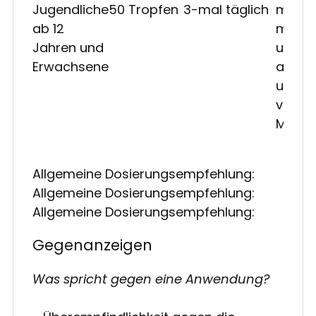
Jugendliche
50 Tropfen
3-mal täglich
morge
ab 12
mitta
Jahren und
und
Erwachsene
abend
unabh
von d
Mahlze
Allgemeine Dosierungsempfehlung:
Allgemeine Dosierungsempfehlung:
Allgemeine Dosierungsempfehlung:
Gegenanzeigen
Was spricht gegen eine Anwendung?