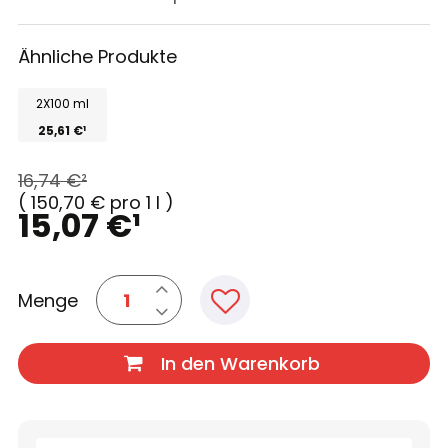
Ähnliche Produkte
2X100 ml
25,61 €
¹
16,74 €
²
(
150,70 €
pro 1 l
)
15,07 €
¹
Menge
In den Warenkorb