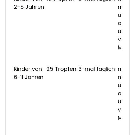
2-5 Jahren
mitta
und
abend
unabh
von d
Mahlze
Kinder von
25 Tropfen
3-mal täglich
morge
6-11 Jahren
mitta
und
abend
unabh
von d
Mahlze