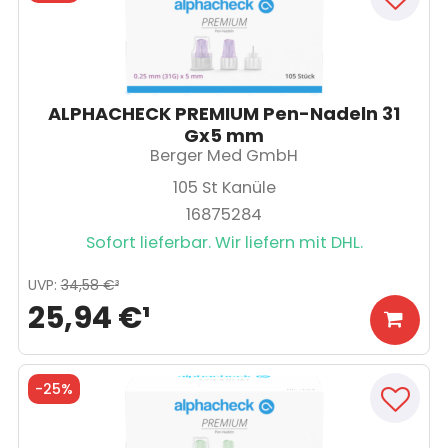
ALPHACHECK PREMIUM Pen-Nadeln 31
Gx5 mm
Berger Med GmbH
105
St Kanüle
16875284
Sofort lieferbar. Wir liefern mit DHL.
UVP
:
34,58 €
³
25,94 €
¹
-
25%