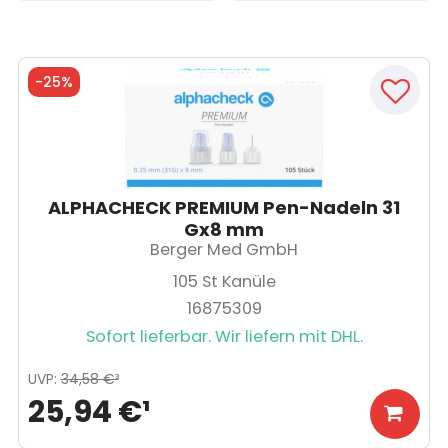
-
25%
ALPHACHECK PREMIUM Pen-Nadeln 31
Gx8 mm
Berger Med GmbH
105
St Kanüle
16875309
Sofort lieferbar. Wir liefern mit DHL.
UVP
:
34,58 €
³
25,94 €
¹