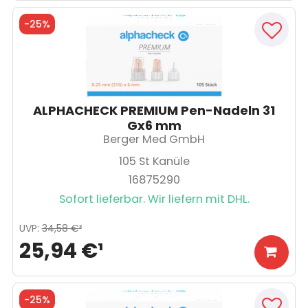
-
25%
ALPHACHECK PREMIUM Pen-Nadeln 31
Gx6 mm
Berger Med GmbH
105
St Kanüle
16875290
Sofort lieferbar. Wir liefern mit DHL.
UVP
:
34,58 €
³
25,94 €
¹
-
25%