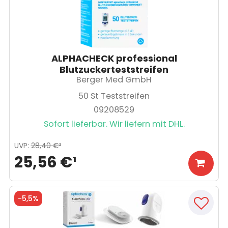
ALPHACHECK professional
Blutzuckerteststreifen
Berger Med GmbH
50
St Teststreifen
09208529
Sofort lieferbar. Wir liefern mit DHL.
UVP
:
28,40 €
³
25,56 €
¹
-
5,5%