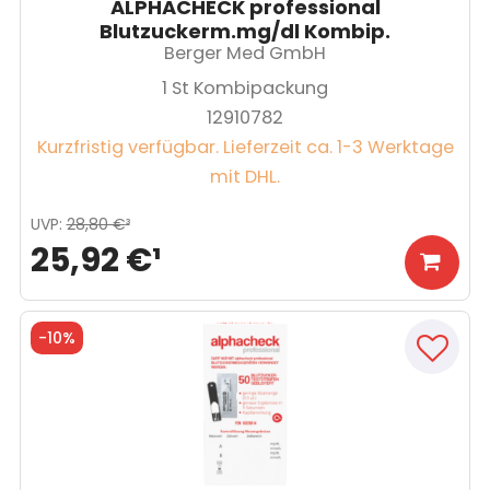
ALPHACHECK professional
Blutzuckerm.mg/dl Kombip.
Berger Med GmbH
1
St Kombipackung
12910782
Kurzfristig verfügbar. Lieferzeit ca. 1-3 Werktage
mit DHL.
UVP
:
28,80 €
³
25,92 €
¹
-
10%