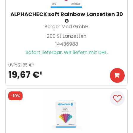
ALPHACHECK soft Rainbow Lanzetten 30
G
Berger Med GmbH
200
St Lanzetten
14436988
Sofort lieferbar. Wir liefern mit DHL.
UVP
:
21,85 €
³
19,67 €
¹
-
10%