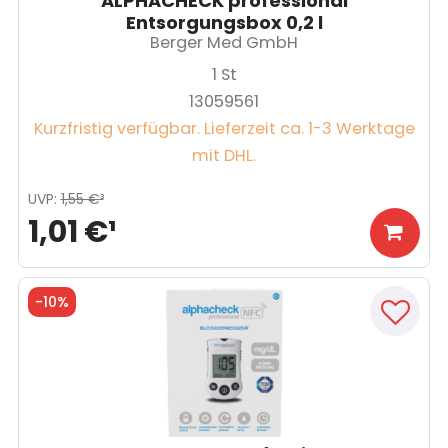
ALPHACHECK professional
Entsorgungsbox 0,2 l
Berger Med GmbH
1
St
13059561
Kurzfristig verfügbar. Lieferzeit ca. 1-3 Werktage
mit DHL.
UVP
:
1,55 €
³
1,01 €
¹
-
10%