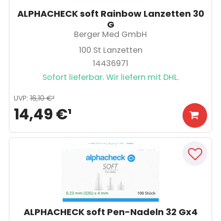
ALPHACHECK soft Rainbow Lanzetten 30
G
Berger Med GmbH
100
St Lanzetten
14436971
Sofort lieferbar. Wir liefern mit DHL.
UVP
:
16,10 €
³
14,49 €
¹
ALPHACHECK soft Pen-Nadeln 32 Gx4