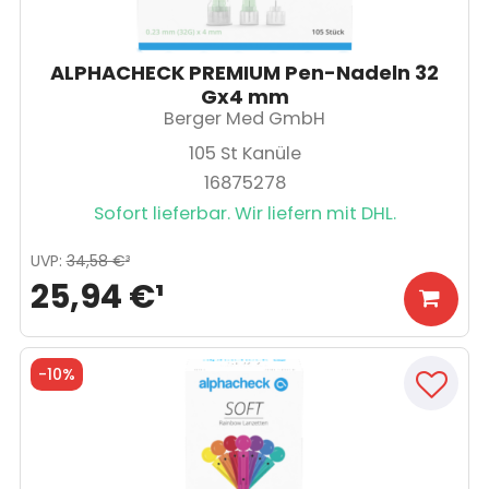
ALPHACHECK PREMIUM Pen-Nadeln 32
Gx4 mm
Berger Med GmbH
105
St Kanüle
16875278
Sofort lieferbar. Wir liefern mit DHL.
UVP
:
34,58 €
³
25,94 €
¹
-
10%