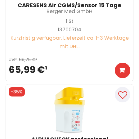
CARESENS Air CGMS/Sensor 15 Tage
Berger Med GmbH
1
St
13700704
Kurzfristig verfügbar. Lieferzeit ca. 1-3 Werktage
mit DHL.
UVP
:
69,75 €
³
65,99 €
¹
-
35%