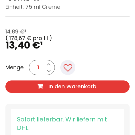
Einheit:
75
ml
Creme
14,89 €
³
(
178,67 €
pro 1 l
)
13,40 €
¹
Menge
In den Warenkorb
Sofort lieferbar. Wir liefern mit
DHL.