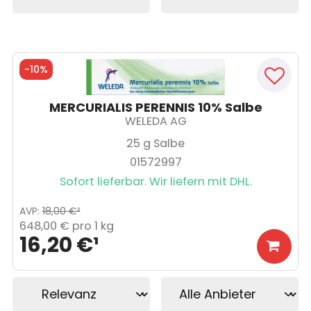
-
10%
MERCURIALIS PERENNIS 10% Salbe
WELEDA AG
25
g Salbe
01572997
Sofort lieferbar. Wir liefern mit DHL.
AVP
:
18,00 €
²
648,00 €
pro 1 kg
16,20 €
¹