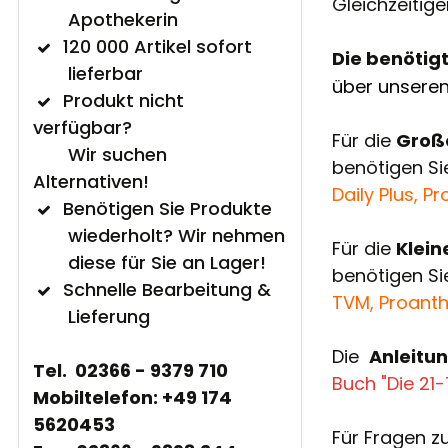
Gleichzeitige
Apothekerin
120 000 Artikel sofort
Die benötigt
lieferbar
über unsere
Produkt nicht
verfügbar?
Für die
Groß
Wir suchen
benötigen Si
Alternativen!
Daily Plus, P
Benötigen Sie Produkte
wiederholt? Wir nehmen
Für die
Klein
diese für Sie an Lager!
benötigen Si
Schnelle Bearbeitung &
TVM, Proanth
Lieferung
Die
Anleitun
Tel. 02366 - 9379 710
Buch "Die 21
Mobiltelefon: +49 174
5620453
Für Fragen z