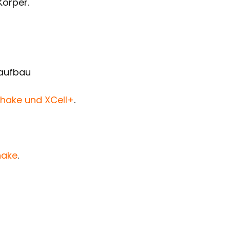
Körper.
laufbau
 Shake und XCell+
.
hake
.