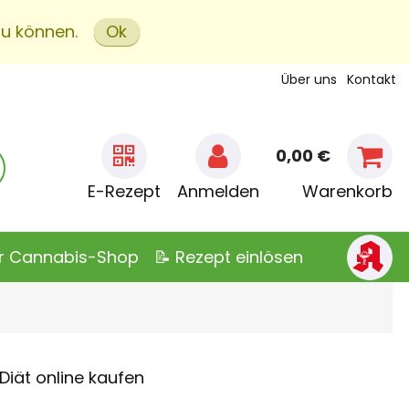
zu können.
Ok
Über uns
Kontakt
0,00 €
E-Rezept
Anmelden
Warenkorb
er Cannabis-Shop
📝 Rezept einlösen
iät online kaufen