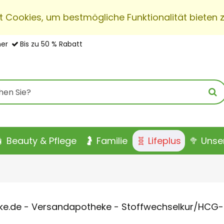
t Cookies, um bestmögliche Funktionalität bieten 
her
Bis zu 50 % Rabatt
 Beauty & Pflege
🤰 Familie
🧬 Lifeplus
🥦 Uns
e.de - Versandapotheke - Stoffwechselkur/HCG-D