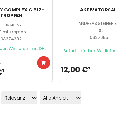
 COMPLEX G B12-
AKTIVATORSAL
TROPFEN
ANDREAS STEINER E.
HORMONY
1
St
0
ml Tropfen
08376851
08374332
bar. Wir liefern mit DHL.
Sofort lieferbar. Wir liefer
 l
12,00 €
¹
€
¹