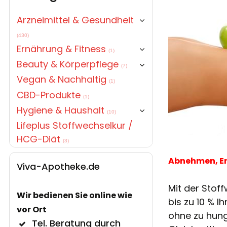
Arzneimittel & Gesundheit
(430)
Ernährung & Fitness
(1)
Beauty & Körperpflege
(7)
Vegan & Nachhaltig
(1)
CBD-Produkte
(1)
Hygiene & Haushalt
(10)
Lifeplus Stoffwechselkur /
HCG-Diät
(3)
Abnehmen, En
Viva-Apotheke.de
Mit der Stof
Wir bedienen Sie online wie
bis zu 10 % I
vor Ort
ohne zu hung
Tel. Beratung durch