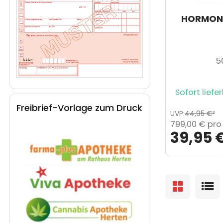
HORMONY
5
Sofort liefer
Freibrief-Vorlage zum Druck
UVP
:
44,95 €
³
799,00 €
pro 1
39,95 