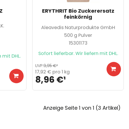
Z
ERYTHRIT Bio Zuckerersatz
feinkörnig
K.
Aleavedis Naturprodukte GmbH
500
g Pulver
15301173
Sofort lieferbar. Wir liefern mit DHL.
n mit DHL.
UVP
:
9,95 €
³
17,92 €
pro 1 kg
8,96 €
¹
Anzeige Seite 1 von 1 (3 Artikel)