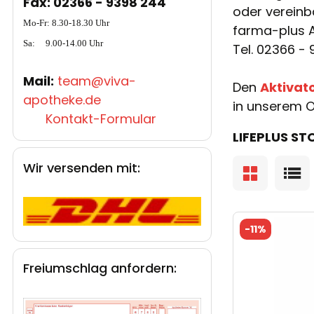
Fax: 02366 - 9398 244
oder vereinb
Mo-Fr: 8.30-18.30 Uhr
farma-plus 
Sa: 9.00-14.00 Uhr
Tel. 02366 - 
Mail:
team@viva-
Den
Aktivat
apotheke.de
in unserem O
Kontakt-Formular
LIFEPLUS S
Wir versenden mit:
-
11%
Freiumschlag anfordern: